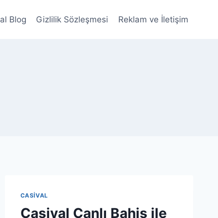
al Blog
Gizlilik Sözleşmesi
Reklam ve İletişim
CASIVAL
Casival Canlı Bahis ile