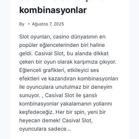
kombinasyonlar
By
Ağustos 7, 2025
Slot oyunları, casino dünyasının en
popüler eğlencelerinden biri haline
geldi. Casival Slot, bu alanda dikkat
çeken bir oyun olarak karşımıza çıkıyor.
Eğlenceli grafikleri, etkileyici ses
efektleri ve kazandıran kombinasyonları
ile oyunculara unutulmaz bir deneyim
sunuyor. , Casival Slot ile şanslı
kombinasyonlar yakalamanın yollarını
keşfedeceğiz. Her bir spin, yeni bir
heyecan demek! Casival Slot,
oyunculara sadece…