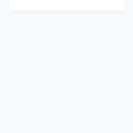
BAHIS
GIRIŞ
ILE
KULLANICI
DOSTU
PLATFORM