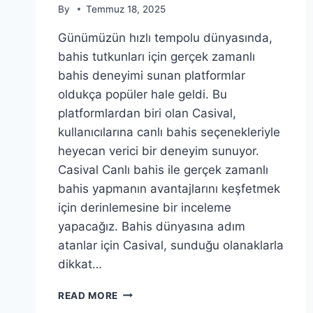
By
Temmuz 18, 2025
Günümüzün hızlı tempolu dünyasında,
bahis tutkunları için gerçek zamanlı
bahis deneyimi sunan platformlar
oldukça popüler hale geldi. Bu
platformlardan biri olan Casival,
kullanıcılarına canlı bahis seçenekleriyle
heyecan verici bir deneyim sunuyor.
Casival Canlı bahis ile gerçek zamanlı
bahis yapmanın avantajlarını keşfetmek
için derinlemesine bir inceleme
yapacağız. Bahis dünyasına adım
atanlar için Casival, sunduğu olanaklarla
dikkat…
CASIVAL
READ MORE
CANLI