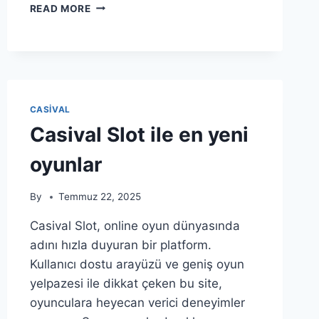
CASIVAL
READ MORE
CANLI
BAHIS
ILE
ANLIK
KAZANIMLAR
CASIVAL
Casival Slot ile en yeni
oyunlar
By
Temmuz 22, 2025
Casival Slot, online oyun dünyasında
adını hızla duyuran bir platform.
Kullanıcı dostu arayüzü ve geniş oyun
yelpazesi ile dikkat çeken bu site,
oyunculara heyecan verici deneyimler