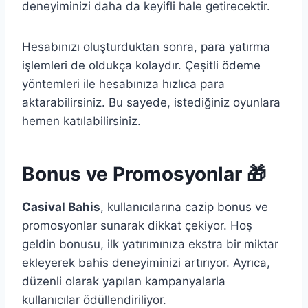
deneyiminizi daha da keyifli hale getirecektir.
Hesabınızı oluşturduktan sonra, para yatırma
işlemleri de oldukça kolaydır. Çeşitli ödeme
yöntemleri ile hesabınıza hızlıca para
aktarabilirsiniz. Bu sayede, istediğiniz oyunlara
hemen katılabilirsiniz.
Bonus ve Promosyonlar 🎁
Casival Bahis
, kullanıcılarına cazip bonus ve
promosyonlar sunarak dikkat çekiyor. Hoş
geldin bonusu, ilk yatırımınıza ekstra bir miktar
ekleyerek bahis deneyiminizi artırıyor. Ayrıca,
düzenli olarak yapılan kampanyalarla
kullanıcılar ödüllendiriliyor.