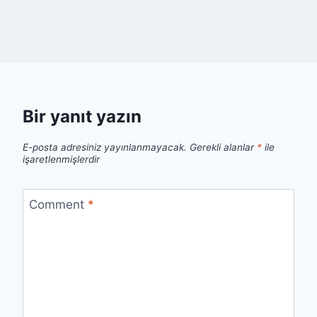
Bir yanıt yazın
E-posta adresiniz yayınlanmayacak.
Gerekli alanlar
*
ile
işaretlenmişlerdir
Comment
*