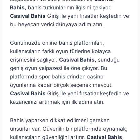
Bahis
, bahis tutkunlarının ilgisini çekiyor.
Casival Bahis
Giriş ile yeni fırsatlar keşfedin ve
bu heyecan verici dünyaya adım atın.
Günümüzde online bahis platformları,
kullanıcıların farklı oyun türlerine kolayca
erişmesini sağlıyor.
Casival Bahis
, sunduğu
geniş oyun yelpazesi ile öne çıkıyor. Bu
platformda spor bahislerinden casino
oyunlarına kadar birçok seçenek mevcut.
Casival Bahis
Giriş ile yeni fırsatlar keşfedin ve
kazancınızı artırmak için ilk adımı atın.
Bahis yaparken dikkat edilmesi gereken
unsurlar var. Güvenilir bir platformda oynamak,
kullanıcıların güvenliğini artırır.
Casival Bahis
,