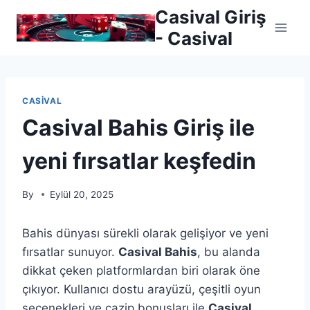
Skip
Casival Giriş
to
- Casival
content
CASIVAL
Casival Bahis Giriş ile
yeni fırsatlar keşfedin
By
Eylül 20, 2025
Bahis dünyası sürekli olarak gelişiyor ve yeni
fırsatlar sunuyor.
Casival Bahis
, bu alanda
dikkat çeken platformlardan biri olarak öne
çıkıyor. Kullanıcı dostu arayüzü, çeşitli oyun
seçenekleri ve cazip bonusları ile
Casival