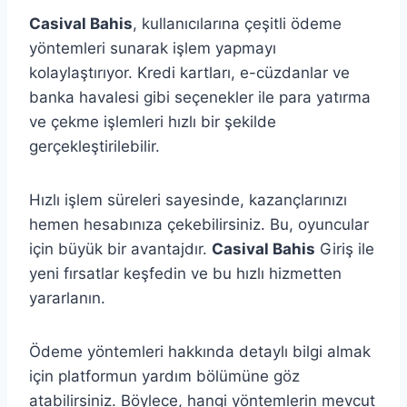
Casival Bahis
, kullanıcılarına çeşitli ödeme
yöntemleri sunarak işlem yapmayı
kolaylaştırıyor. Kredi kartları, e-cüzdanlar ve
banka havalesi gibi seçenekler ile para yatırma
ve çekme işlemleri hızlı bir şekilde
gerçekleştirilebilir.
Hızlı işlem süreleri sayesinde, kazançlarınızı
hemen hesabınıza çekebilirsiniz. Bu, oyuncular
için büyük bir avantajdır.
Casival Bahis
Giriş ile
yeni fırsatlar keşfedin ve bu hızlı hizmetten
yararlanın.
Ödeme yöntemleri hakkında detaylı bilgi almak
için platformun yardım bölümüne göz
atabilirsiniz. Böylece, hangi yöntemlerin mevcut