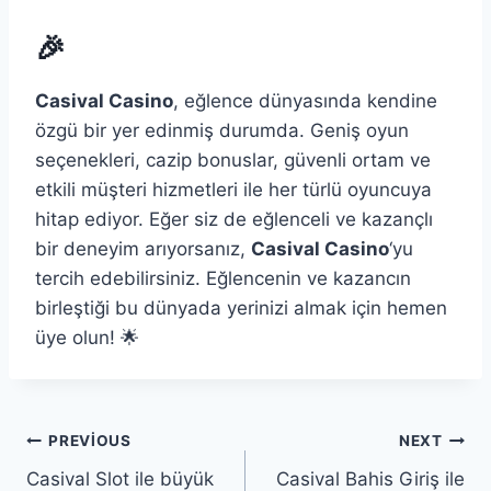
🎉
Casival Casino
, eğlence dünyasında kendine
özgü bir yer edinmiş durumda. Geniş oyun
seçenekleri, cazip bonuslar, güvenli ortam ve
etkili müşteri hizmetleri ile her türlü oyuncuya
hitap ediyor. Eğer siz de eğlenceli ve kazançlı
bir deneyim arıyorsanız,
Casival Casino
‘yu
tercih edebilirsiniz. Eğlencenin ve kazancın
birleştiği bu dünyada yerinizi almak için hemen
üye olun! 🌟
Yazı
PREVIOUS
NEXT
Casival Slot ile büyük
Casival Bahis Giriş ile