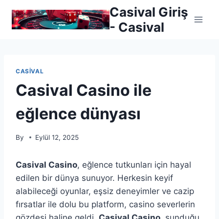
Skip
Casival Giriş
to
- Casival
content
CASIVAL
Casival Casino ile
eğlence dünyası
By
Eylül 12, 2025
Casival Casino
, eğlence tutkunları için hayal
edilen bir dünya sunuyor. Herkesin keyif
alabileceği oyunlar, eşsiz deneyimler ve cazip
fırsatlar ile dolu bu platform, casino severlerin
gözdesi haline geldi.
Casival Casino
, sunduğu