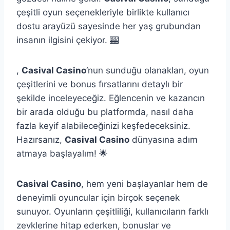
çeşitli oyun seçenekleriyle birlikte kullanıcı
dostu arayüzü sayesinde her yaş grubundan
insanın ilgisini çekiyor. 🎰
,
Casival Casino
‘nun sunduğu olanakları, oyun
çeşitlerini ve bonus fırsatlarını detaylı bir
şekilde inceleyeceğiz. Eğlencenin ve kazancın
bir arada olduğu bu platformda, nasıl daha
fazla keyif alabileceğinizi keşfedeceksiniz.
Hazırsanız,
Casival Casino
dünyasına adım
atmaya başlayalım! 🌟
Casival Casino
, hem yeni başlayanlar hem de
deneyimli oyuncular için birçok seçenek
sunuyor. Oyunların çeşitliliği, kullanıcıların farklı
zevklerine hitap ederken, bonuslar ve