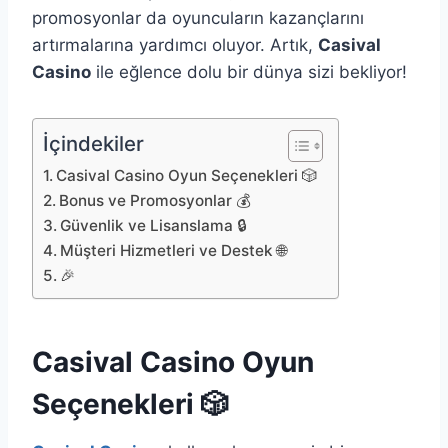
promosyonlar da oyuncuların kazançlarını
artırmalarına yardımcı oluyor. Artık,
Casival
Casino
ile eğlence dolu bir dünya sizi bekliyor!
İçindekiler
Casival Casino Oyun Seçenekleri 🎲
Bonus ve Promosyonlar 💰
Güvenlik ve Lisanslama 🔒
Müşteri Hizmetleri ve Destek 🌐
🎉
Casival Casino Oyun
Seçenekleri 🎲