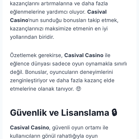
kazançlarını artırmalarına ve daha fazla
eğlenmelerine yardımcı oluyor.
Casival
Casino
‘nun sunduğu bonusları takip etmek,
kazançlarınızı maksimize etmenin en iyi
yollarından biridir.
Özetlemek gerekirse,
Casival Casino
ile
eğlence dünyası sadece oyun oynamakla sınırlı
değil. Bonuslar, oyuncuların deneyimlerini
zenginleştiriyor ve daha fazla kazanç elde
etmelerine olanak tanıyor. 🤑
Güvenlik ve Lisanslama 🔒
Casival Casino
, güvenli oyun ortamı ile
kullanıcıların gönül rahatlığıyla oyun