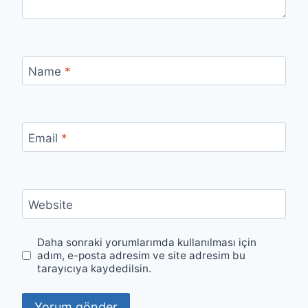
Name
*
Email
*
Website
Daha sonraki yorumlarımda kullanılması için
adım, e-posta adresim ve site adresim bu
tarayıcıya kaydedilsin.