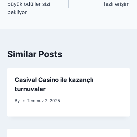
büyük ödüller sizi
hızlı erişim
bekliyor
Similar Posts
Casival Casino ile kazançlı
turnuvalar
By
Temmuz 2, 2025