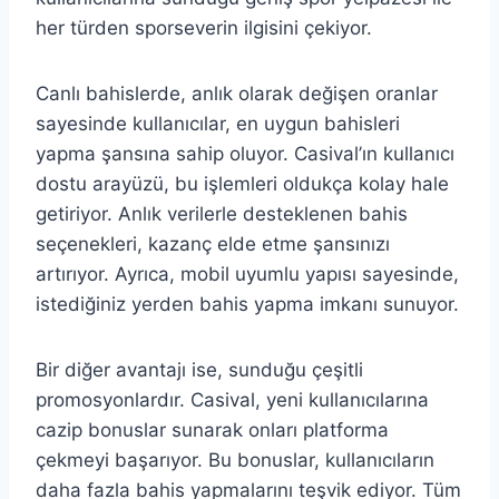
her türden sporseverin ilgisini çekiyor.
Canlı bahislerde, anlık olarak değişen oranlar
sayesinde kullanıcılar, en uygun bahisleri
yapma şansına sahip oluyor. Casival’ın kullanıcı
dostu arayüzü, bu işlemleri oldukça kolay hale
getiriyor. Anlık verilerle desteklenen bahis
seçenekleri, kazanç elde etme şansınızı
artırıyor. Ayrıca, mobil uyumlu yapısı sayesinde,
istediğiniz yerden bahis yapma imkanı sunuyor.
Bir diğer avantajı ise, sunduğu çeşitli
promosyonlardır. Casival, yeni kullanıcılarına
cazip bonuslar sunarak onları platforma
çekmeyi başarıyor. Bu bonuslar, kullanıcıların
daha fazla bahis yapmalarını teşvik ediyor. Tüm