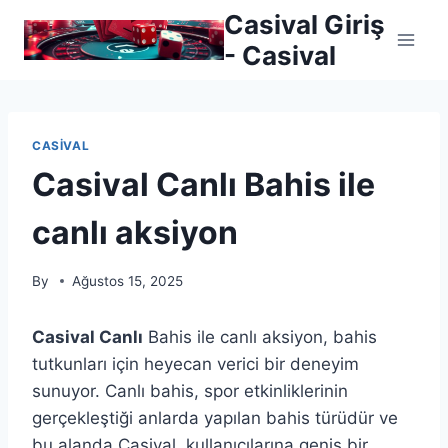
Skip
Casival Giriş
to
- Casival
content
CASIVAL
Casival Canlı Bahis ile
canlı aksiyon
By
Ağustos 15, 2025
Casival Canlı
Bahis ile canlı aksiyon, bahis
tutkunları için heyecan verici bir deneyim
sunuyor. Canlı bahis, spor etkinliklerinin
gerçekleştiği anlarda yapılan bahis türüdür ve
bu alanda Casival, kullanıcılarına geniş bir