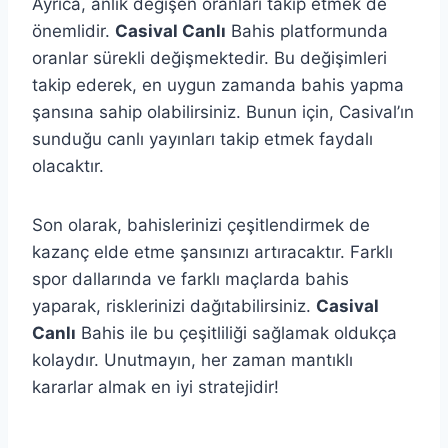
Ayrıca, anlık değişen oranları takip etmek de
önemlidir.
Casival Canlı
Bahis platformunda
oranlar sürekli değişmektedir. Bu değişimleri
takip ederek, en uygun zamanda bahis yapma
şansına sahip olabilirsiniz. Bunun için, Casival’ın
sunduğu canlı yayınları takip etmek faydalı
olacaktır.
Son olarak, bahislerinizi çeşitlendirmek de
kazanç elde etme şansınızı artıracaktır. Farklı
spor dallarında ve farklı maçlarda bahis
yaparak, risklerinizi dağıtabilirsiniz.
Casival
Canlı
Bahis ile bu çeşitliliği sağlamak oldukça
kolaydır. Unutmayın, her zaman mantıklı
kararlar almak en iyi stratejidir!