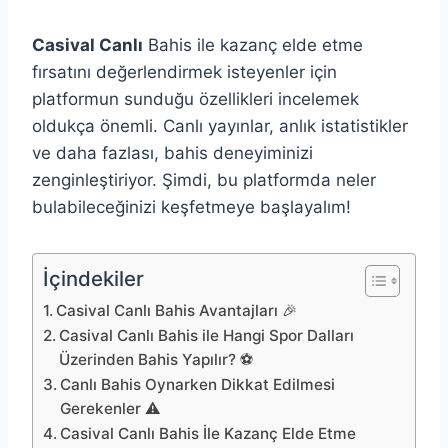
Casival Canlı
Bahis ile kazanç elde etme
fırsatını değerlendirmek isteyenler için
platformun sunduğu özellikleri incelemek
oldukça önemli. Canlı yayınlar, anlık istatistikler
ve daha fazlası, bahis deneyiminizi
zenginleştiriyor. Şimdi, bu platformda neler
bulabileceğinizi keşfetmeye başlayalım!
İçindekiler
Casival Canlı Bahis Avantajları 🎉
Casival Canlı Bahis ile Hangi Spor Dalları
Üzerinden Bahis Yapılır? ⚽
Canlı Bahis Oynarken Dikkat Edilmesi
Gerekenler ⚠️
Casival Canlı Bahis İle Kazanç Elde Etme