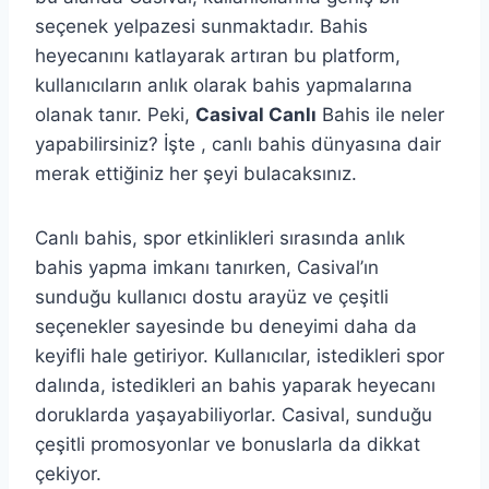
seçenek yelpazesi sunmaktadır. Bahis
heyecanını katlayarak artıran bu platform,
kullanıcıların anlık olarak bahis yapmalarına
olanak tanır. Peki,
Casival Canlı
Bahis ile neler
yapabilirsiniz? İşte , canlı bahis dünyasına dair
merak ettiğiniz her şeyi bulacaksınız.
Canlı bahis, spor etkinlikleri sırasında anlık
bahis yapma imkanı tanırken, Casival’ın
sunduğu kullanıcı dostu arayüz ve çeşitli
seçenekler sayesinde bu deneyimi daha da
keyifli hale getiriyor. Kullanıcılar, istedikleri spor
dalında, istedikleri an bahis yaparak heyecanı
doruklarda yaşayabiliyorlar. Casival, sunduğu
çeşitli promosyonlar ve bonuslarla da dikkat
çekiyor.