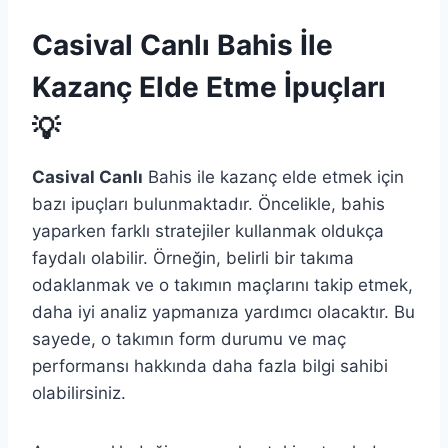
Casival Canlı Bahis İle
Kazanç Elde Etme İpuçları
💡
Casival Canlı
Bahis ile kazanç elde etmek için
bazı ipuçları bulunmaktadır. Öncelikle, bahis
yaparken farklı stratejiler kullanmak oldukça
faydalı olabilir. Örneğin, belirli bir takıma
odaklanmak ve o takımın maçlarını takip etmek,
daha iyi analiz yapmanıza yardımcı olacaktır. Bu
sayede, o takımın form durumu ve maç
performansı hakkında daha fazla bilgi sahibi
olabilirsiniz.