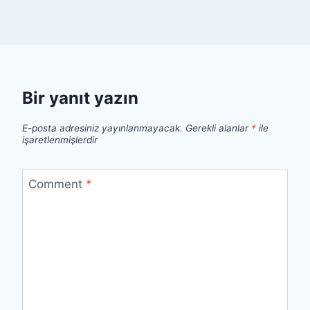
Bir yanıt yazın
E-posta adresiniz yayınlanmayacak.
Gerekli alanlar
*
ile
işaretlenmişlerdir
Comment
*