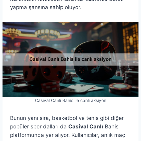
yapma şansına sahip oluyor.
Casival Canlı Bahis ile canlı aksiyon
Bunun yanı sıra, basketbol ve tenis gibi diğer
popüler spor dalları da
Casival Canlı
Bahis
platformunda yer alıyor. Kullanıcılar, anlık maç