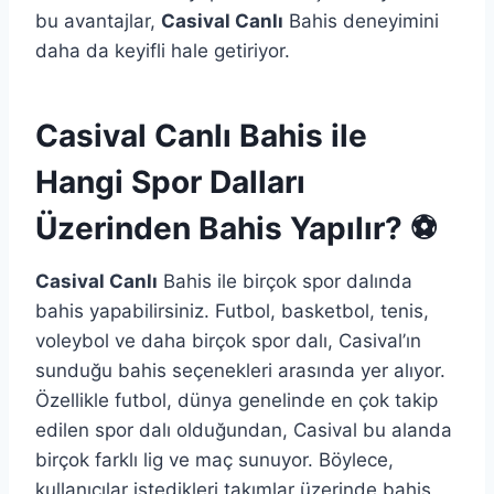
bu avantajlar,
Casival Canlı
Bahis deneyimini
daha da keyifli hale getiriyor.
Casival Canlı Bahis ile
Hangi Spor Dalları
Üzerinden Bahis Yapılır? ⚽
Casival Canlı
Bahis ile birçok spor dalında
bahis yapabilirsiniz. Futbol, basketbol, tenis,
voleybol ve daha birçok spor dalı, Casival’ın
sunduğu bahis seçenekleri arasında yer alıyor.
Özellikle futbol, dünya genelinde en çok takip
edilen spor dalı olduğundan, Casival bu alanda
birçok farklı lig ve maç sunuyor. Böylece,
kullanıcılar istedikleri takımlar üzerinde bahis