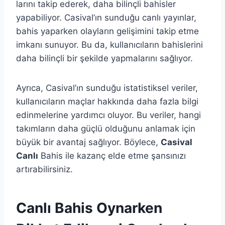
larını takip ederek, daha bilinçli bahisler
yapabiliyor. Casival’ın sunduğu canlı yayınlar,
bahis yaparken olayların gelişimini takip etme
imkanı sunuyor. Bu da, kullanıcıların bahislerini
daha bilinçli bir şekilde yapmalarını sağlıyor.
Ayrıca, Casival’ın sunduğu istatistiksel veriler,
kullanıcıların maçlar hakkında daha fazla bilgi
edinmelerine yardımcı oluyor. Bu veriler, hangi
takımların daha güçlü olduğunu anlamak için
büyük bir avantaj sağlıyor. Böylece,
Casival
Canlı
Bahis ile kazanç elde etme şansınızı
artırabilirsiniz.
Canlı Bahis Oynarken