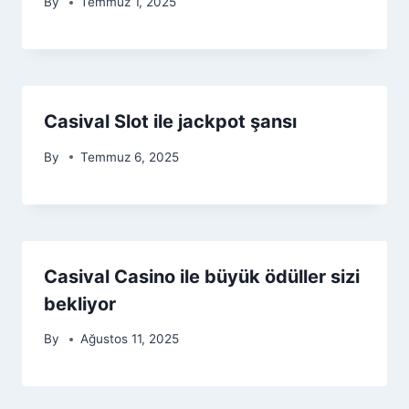
By
Temmuz 1, 2025
Casival Slot ile jackpot şansı
By
Temmuz 6, 2025
Casival Casino ile büyük ödüller sizi
bekliyor
By
Ağustos 11, 2025